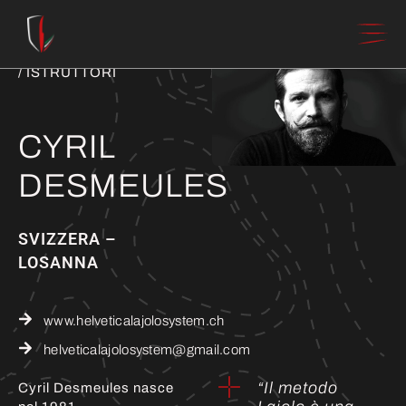
SPONSOR 
/ ISTRUTTORI
CYRIL
DESMEULES
SVIZZERA –
LOSANNA
www.helveticalajolosystem.ch
helveticalajolosystem@gmail.com
“Il metodo
Cyril Desmeules nasce