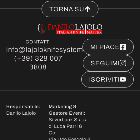
TORNA SU
CONTATTI
MI PIACE
info@lajoloknifesystem.it
(+39) 328 007
SEGUIMI
3808
ISCRIVITI
Responsabile:
Marketing &
Danilo Lajolo
Gestore Eventi:
Silverback S.a.s.
di Luca Parri &
Co.
Via Ugo Foscolo 6