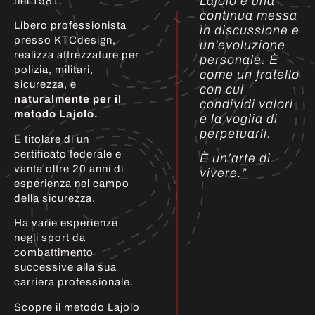
Lajolo è una
nel 1981.
continua messa
Libero professionista
in discussione e
presso KTCdesign,
un’evoluzione
realizza attrezzature per
personale. È
polizia, militari,
come un fratello
sicurezza, e
con cui
naturalmente per il
condividi valori
metodo Lajolo.
e la voglia di
perpetuarli.
É titolare di un
certificato federale e
È un’arte di
vanta oltre 20 anni di
vivere.”
esperienza nel campo
della sicurezza.
Ha varie esperienze
negli sport da
combattimento
successive alla sua
carriera professionale.
Scopre il metodo Lajolo