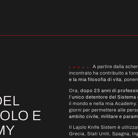
A partire dalla sche
incontrato ha contribuito a for
e la mia filosofia di vita,
ponend
Ora,
dopo 23 anni di professio
DEL
l’unico detentore del Sistema
il mondo e nella mia Academy. Un
giorni per permettere alle per
OLO E
ambito civile, militare e parami
MY
Il Lajolo Knife Sistem è utilizz
Grecia, Stati Uniti, Spagna, In