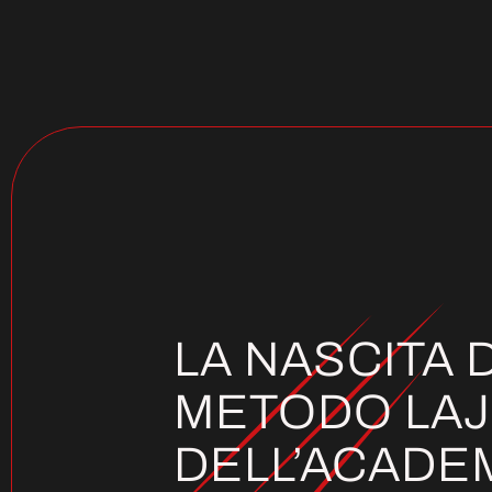
LA NASCITA 
METODO LAJ
DELL’ACADE