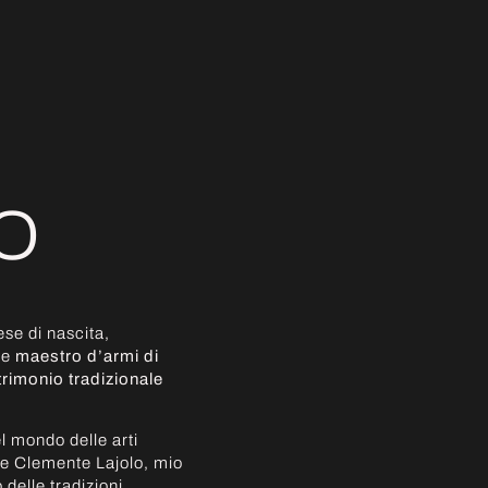
O
se di nascita,
 e
maestro d’armi di
trimonio tradizionale
l mondo delle arti
nte Clemente Lajolo, mio
delle tradizioni